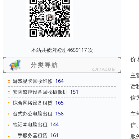
本站共被浏览过 4659117 次
价
主
游戏显卡回收维修
164
话
安防监控设备回收摄像机
151
信
综合网络设备租赁
165
主
台式办公电脑出租
158
信
笔记本电脑出租
144
二手服务器租赁
161
服