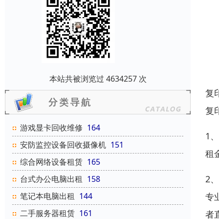
本站共被浏览过 4634257 次
复
复
游戏显卡回收维修
164
1
安防监控设备回收摄像机
151
租
综合网络设备租赁
165
2
台式办公电脑出租
158
专
笔记本电脑出租
144
二手服务器租赁
161
者