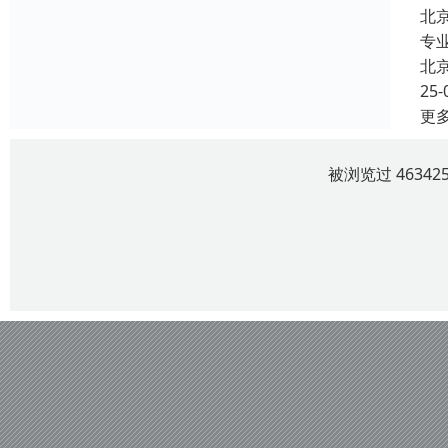
北
专
北
25-
更
被浏览过 4634