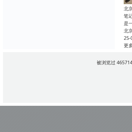
北
笔
是
北
25-
更
被浏览过 4657