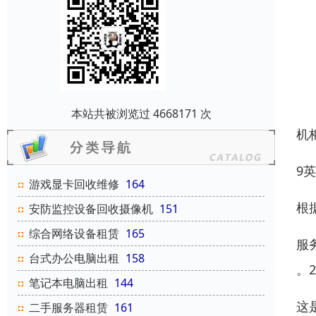
本站共被浏览过 4668171 次
机
9
游戏显卡回收维修
164
根据
安防监控设备回收摄像机
151
综合网络设备租赁
165
服务
台式办公电脑出租
158
。2
笔记本电脑出租
144
这
二手服务器租赁
161