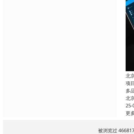
北
项
多
北
25-
更
被浏览过 4668