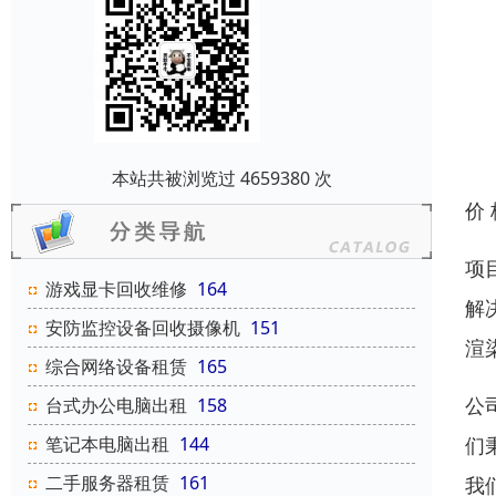
本站共被浏览过 4659380 次
价
项
游戏显卡回收维修
164
解
安防监控设备回收摄像机
151
渲
综合网络设备租赁
165
公
台式办公电脑出租
158
们
笔记本电脑出租
144
二手服务器租赁
161
我