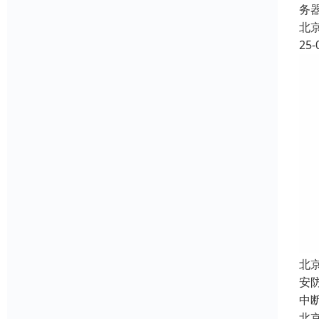
务器
北
25-
北
安
中
北