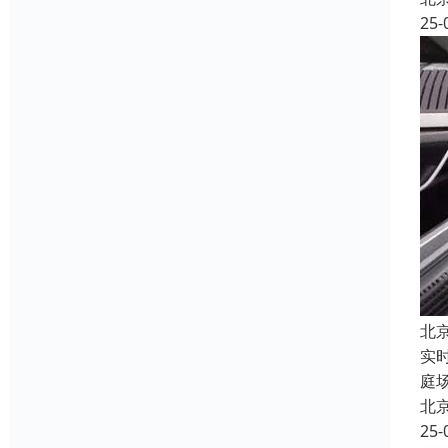
25-
北
实
庭
北
25-