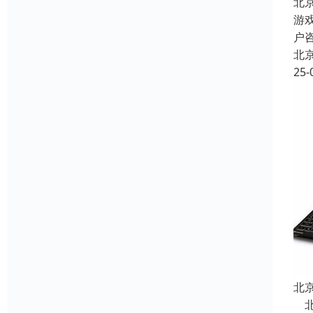
北
游
户
北
25-
北
北