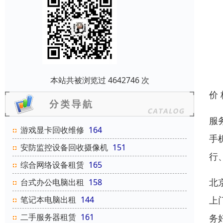
本站共被浏览过 4642746 次
价
服
游戏显卡回收维修
164
手
安防监控设备回收摄像机
151
行
综合网络设备租赁
165
北
台式办公电脑出租
158
上
笔记本电脑出租
144
二手服务器租赁
161
务