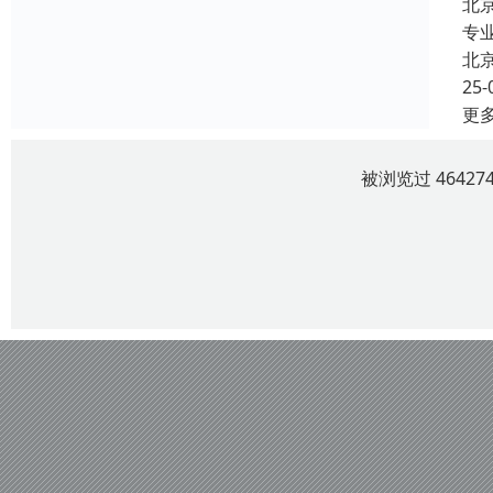
北
专
北
25-
更
被浏览过 4642