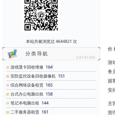
本站共被浏览过 4644821 次
价
游
游戏显卡回收维修
164
务
安防监控设备回收摄像机
151
据
综合网络设备租赁
165
安
台式办公电脑出租
158
主
笔记本电脑出租
144
二手服务器租赁
161
营