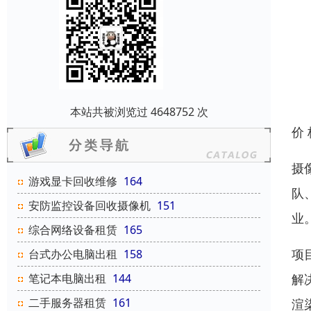
本站共被浏览过 4648752 次
价
摄
游戏显卡回收维修
164
队
安防监控设备回收摄像机
151
业
综合网络设备租赁
165
项
台式办公电脑出租
158
解
笔记本电脑出租
144
二手服务器租赁
161
渲