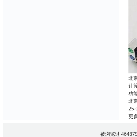
北
计
功
北
25-
更
被浏览过 4648