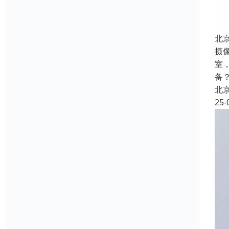
北
摄
室
备
北
25-