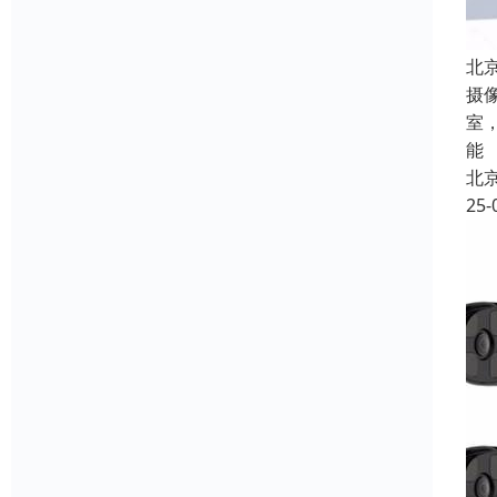
北
摄
室
能
北
25-