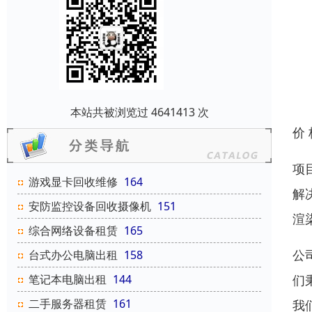
本站共被浏览过 4641413 次
价
项
游戏显卡回收维修
164
解
安防监控设备回收摄像机
151
渲
综合网络设备租赁
165
公
台式办公电脑出租
158
们
笔记本电脑出租
144
二手服务器租赁
161
我