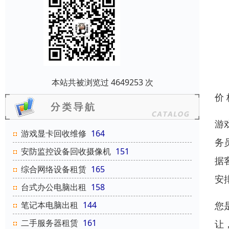
本站共被浏览过 4649253 次
价
游
游戏显卡回收维修
164
务
安防监控设备回收摄像机
151
据
综合网络设备租赁
165
安
台式办公电脑出租
158
您
笔记本电脑出租
144
二手服务器租赁
161
让